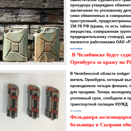
прокурора утверждено обвини
заключение по уголовному дел
семи обвиняемых в совершени
преступлений, предусмотренных 
158 УК РФ (кража, то есть тайн
имущества, совершенная групп
предварительному сговору), ше
являются работниками ОАО «
источник
В Челябинске будут суд
Оренбурга за кражу на Р
В Челябинской области пойдет 
житель Оренбурга, который вык
проводников четыре флешки, 
для продажи. Теперь молодому
уголовный срок, сообщили в п
транспортной полиции ЮУЖД.
источник
Фельдшера железнодоро
больницы в Сызрани об