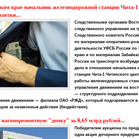
ком крае начальник железнодорожной станции Чита-1 
зятки...
Следственными органами Вост
следственного управления на т
Следственного комитета Росси
по материалам оперативно-ро
деятельности УФСБ России по 
краю и по материалам Забайка
России на транспорте возбужд
дело в отношении начальника
станции Чита-1 Читинского цен
работы железнодорожных стан
управления движением на вост
— структурного подразделения
ления движением — филиала ОАО «РЖД», который подозревается в 
ом за незаконные действия (бездействия).
вагоноремонтную "дочку" за 8,65 млрд рублей...
Победителем аукциона по прод
одна акция дочернего предпри