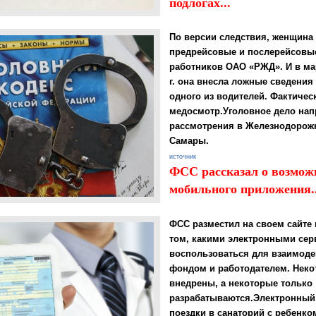
подлогах...
По версии следствия, женщина 
предрейсовые и послерейсовы
работников ОАО «РЖД». И в мар
г. она внесла ложные сведения 
одного из водителей. Фактичес
медосмотр.Уголовное дело нап
рассмотрения в Железнодорож
Самары.
источник
ФСС рассказал о возмож
мобильного приложения..
ФСС разместил на своем сайт
том, какими электронными се
воспользоваться для взаимоде
фондом и работодателем. Неко
внедрены, а некоторые только
разрабатываются.
Электронный
поездки в санаторий с ребенко