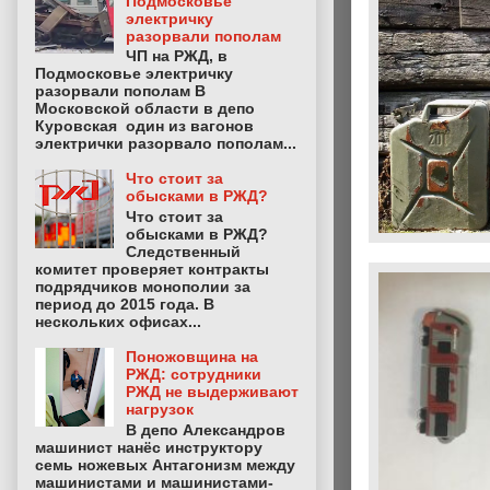
Подмосковье
электричку
разорвали пополам
ЧП на РЖД, в
Подмосковье электричку
разорвали пополам В
Московской области в депо
Куровская один из вагонов
электрички разорвало пополам...
Что стоит за
обысками в РЖД?
Что стоит за
обысками в РЖД?
Следственный
комитет проверяет контракты
подрядчиков монополии за
период до 2015 года. В
нескольких офисах...
Поножовщина на
РЖД: сотрудники
РЖД не выдерживают
нагрузок
В депо Александров
машинист нанёс инструктору
семь ножевых Антагонизм между
машинистами и машинистами-