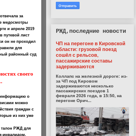
отвечала за
е медосмотры
те и апреле 2019
РЖД,последние новости
в путевой лист
ки он не проходил
ЧП на перегоне в Кировской
равили для
области: грузовой поезд
ный районный суд
сошёл с рельсов,
пассажирские составы
задерживаются
ностях своего
Коллапс на железной дороге: из-
.
за ЧП под Кировом
задерживаются несколько
пассажирских поездов 1
февраля 2026 года, в 15:50, на
е информацию о
перегоне Орич...
рвисами можно
йствия граждан с
торые из них уже
 талон РЖД для
м-инвалидом.