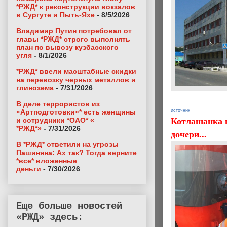
*РЖД* к реконструкции вокзалов
в Сургуте и Пыть-Яхе
- 8/5/2026
Владимир Путин потребовал от
главы *РЖД* строго выполнять
план по вывозу кузбасского
угля
- 8/1/2026
*РЖД* ввели масштабные скидки
на перевозку черных металлов и
глинозема
- 7/31/2026
В деле террористов из
«Артподготовки»* есть женщины
источник
Котлашанка н
и сотрудники *ОАО* «
*РЖД*»
- 7/31/2026
дочери...
В *РЖД* ответили на угрозы
Пашиняна: Ах так? Тогда верните
*все* вложенные
деньги
- 7/30/2026
Еще больше новостей
«РЖД» здесь: