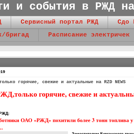
ти и события в РЖД н
Д
Сервисный портал РЖД
Сдо 
к/бригад
Расписание электричек
019
только горячие, свежие и актуальные на RZD NEWS
ЖД,только горячие, свежие и актуальн
 РЖД:
ботники ОАО «РЖД» похитили более 3 тонн топлива у
..
Заместителем Курганского тран