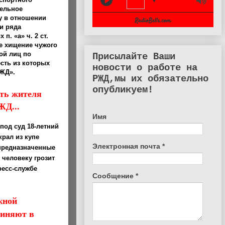
▼
тельное
у в отношении
и ряда
п. «а» ч. 2 ст.
ое хищение чужого
ой лиц по
Присылайте Ваши
сть из которых
новости о работе на
РЖД».
РЖД,мы их обязательно
опубликуем!
ить жителя
ЖД...
Имя
под суд 18-летний
рал из купе
Электронная почта
*
предназначенные
 человеку грозит
ресс-службе
Сообщение
*
жной
виняют в