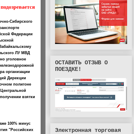
подозревается
очно-Сибирского
ранспорте
йской Федерации
зыскной
Забайкальскому
льского ЛУ МВД
ено уголовное
ОСТАВИТЬ ОТЗЫВ О
 железнодорожной
ПОЕЗДКЕ!
тра организации
ций Дирекции
очном полигоне
 Центральной
получении взятки
аже 100% минус
Электронная торговая
ятия "Российских