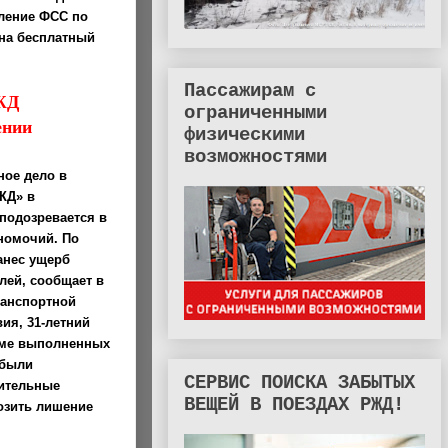
ление ФСС по
 на бесплатный
Пассажирам с
РЖД
ограниченными
ении
физическими
возможностями
ное дело в
ЖД» в
подозревается в
номочий. По
анес ущерб
лей, сообщает в
ранспортной
ия, 31-летний
еме выполненных
 были
СЕРВИС ПОИСКА ЗАБЫТЫХ
оительные
ВЕЩЕЙ В ПОЕЗДАХ РЖД!
озить лишение