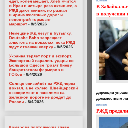
едет, колея мешает. Хлеб мчится
источник
В Забайкальс
в Иран в четыре раза активнее, а
РЖД дают скидки, но разная
в получении в
ширина железных дорог и
недострой тормозят
маршрут
- 8/5/2026
Немецкие ЖД лезут в бутылку.
Deutsche Bahn запрещает
алкоголь на вокзалах, пока РЖД
ждут отмашки сверху
- 8/5/2026
Украина теряет порт и экспорт.
Экспортный паралич: удары по
Большой Одессе грозят Киеву
банкротством фермеров и
ГОКов
- 8/4/2026
Солнце снизойдёт на РЖД через
вокзал, а не колею. Швейцарский
эксперимент с панелями на
дирекции управ
железной дороге не доедет до
должностным лиц
России
- 8/4/2026
источник
РЖД продали 
Комарова подтолкнула главу