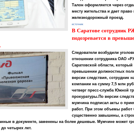
Талон оформляется через отде
месту жительства и дает право
железнодорожный проезд.
источник
В Саратове сотрудник 
подозревается в превыш
.
Следователи возбудили уголов
отношении сотрудника ОАО «Р
Саратовской области, который 
превышении должностных пол
версии следствия, сотрудник н
компании на сумму 7,5 млн руб
четверг пресс-служба Южной т
прокуратуры.По версии следств
мужчина подписал акты о при
работ. При этом объемы работ
существенно завышены, а стр
анные в документе, заменены на более дешевые. Мужчине может гр
 до четырех лет.