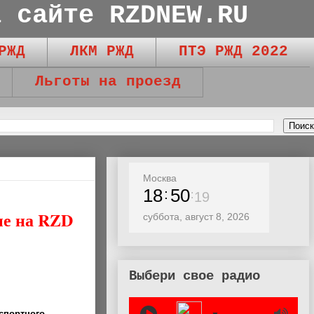
а сайте RZDNEW.RU
РЖД
ЛКМ РЖД
ПТЭ РЖД 2022
Льготы на проезд
Москва
18
50
22
ые на RZD
суббота, август 8, 2026
Выбери свое радио
спортного