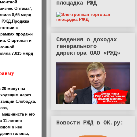
площадка РЖД
емонтной
"Бизнес Оптима",
авила 8,65 млрд
и РЖД.Продажа
етствии с
 рамках продажи
Сведения о доходах
и. Стартовая и
генерального
агонной
директора ОАО «РЖД»
вляла 7,015 млрд
травму
в 20 минут на
оходящим через
станции Слободка,
оза,
 машиниста и его
 11-летняя
Новости РЖД в ОК.ру:
ездом у нее
дения головы,