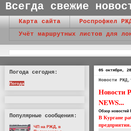
Всегда свежие новос
Карта сайта
Роспрофжел РЖ
Учёт маршрутных листов для ло
05 октября, 2
Погода сегодня:
Новости РЖД,
Погода
Новости Р
NEWS...
Обзор новостей
Популярные сообщения:
В Кургане ра
предприятия.
ЧП на РЖД, в