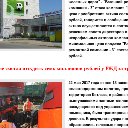
железных дорог" - "Вагонной р
компания - 3" стала компания 
цена приобретения актива сост
рублей, говорится в сообщени
актива осуществляется в соотв
решением совета директоров в
непрофильных активов компани
минимальная цена продажи "В
ремонтной компании - 3" соста
рублей.
е смогла отсудить семь миллионов рублей у РЖД за 
22 мая 2017 года около 13 часо
железнодорожном полотне, пр
территорию Котласа, в районе 
выступающими частями теплов
находящегося под управлением
помощника, была травмирована
девочка. В результате удара по
образовались телесные повреж