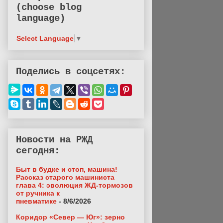
(choose blog
language)
Select Language
▼
Поделись в соцсетях:
Новости на РЖД
сегодня:
Быт в будке и стоп, машина!
Рассказ старого машиниста
глава 4: эволюция ЖД-тормозов
от ручника к
пневматике
- 8/6/2026
Коридор «Север — Юг»: зерно