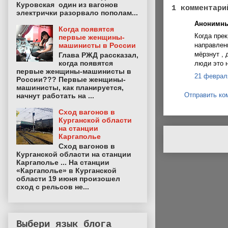
Куровская один из вагонов
1 комментари
электрички разорвало пополам...
Анонимны
Когда появятся
Когда пре
первые женщины-
машинисты в России
направлени
мёрзнут , 
Глава РЖД рассказал,
когда появятся
люди это н
первые женщины-машинисты в
21 февраля
России??? Первые женщины-
машинисты, как планируется,
Отправить ко
начнут работать на ...
Сход вагонов в
Курганской области
на станции
Каргаполье
Сход вагонов в
Курганской области на станции
Каргаполье ... На станции
«Каргаполье» в Курганской
области 19 июня произошел
сход с рельсов не...
Выбери язык блога