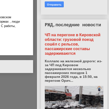
ковском
формах , люди
РЖД,последние новости
 С работы,
ЧП на перегоне в Кировской
области: грузовой поезд
сошёл с рельсов,
пассажирские составы
задерживаются
Коллапс на железной дороге: из-
за ЧП под Кировом
задерживаются несколько
пассажирских поездов 1
февраля 2026 года, в 15:50, на
перегоне Орич...