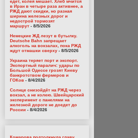
едет, колея мешает. Хлеб мчится
в Иран в четыре раза активнее, а
РЖД дают скидки, но разная
ширина железных дорог и
недострой тормозят
маршрут
- 8/5/2026
Немецкие ЖД лезут в бутылку.
Deutsche Bahn запрещает
алкоголь на вокзалах, пока РЖД
ждут отмашки сверху
- 8/5/2026
Украина теряет порт и экспорт.
Экспортный паралич: удары по
Большой Одессе грозят Киеву
банкротством фермеров и
ГОКов
- 8/4/2026
Солнце снизойдёт на РЖД через
вокзал, а не колею. Швейцарский
эксперимент с панелями на
железной дороге не доедет до
России
- 8/4/2026
Комарова подтолкнула главу