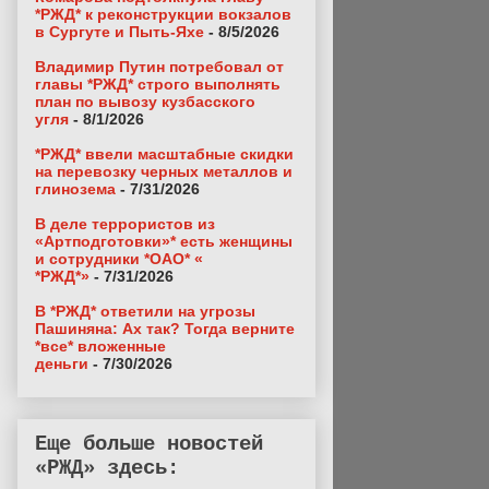
*РЖД* к реконструкции вокзалов
в Сургуте и Пыть-Яхе
- 8/5/2026
Владимир Путин потребовал от
главы *РЖД* строго выполнять
план по вывозу кузбасского
угля
- 8/1/2026
*РЖД* ввели масштабные скидки
на перевозку черных металлов и
глинозема
- 7/31/2026
В деле террористов из
«Артподготовки»* есть женщины
и сотрудники *ОАО* «
*РЖД*»
- 7/31/2026
В *РЖД* ответили на угрозы
Пашиняна: Ах так? Тогда верните
*все* вложенные
деньги
- 7/30/2026
Еще больше новостей
«РЖД» здесь: