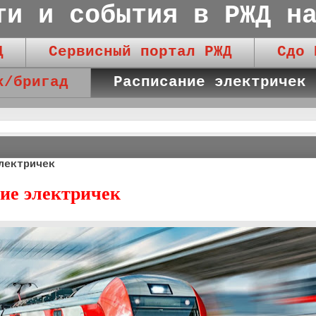
ти и события в РЖД н
Д
Сервисный портал РЖД
Сдо 
к/бригад
Расписание электричек
лектричек
ие электричек