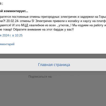
й:
й комментирует...
кратятся постоянные отмены пригородных электричек и задержки на Горь
и?! 20.02.24- отмены 5! Электричек привели к колабсу и хаусу на плат
давятся! И это МЦД хвалебное из всех ,,утюгов,,! Мы ездием на работу и
е товар! Обратите внимание на этот бардак у вас!!
 2024 г. в 10:25
мментарий
Главная страница
Подписаться на:
Сообщения (Atom)