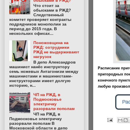
обысками в РЖД?
Что стоит за
обысками в РЖД?
Следственный
комитет проверяет контракты
подрядчиков монополии за
период до 2015 года. В
нескольких офисах...
Поножовщина на
РЖД: сотрудники
РЖД не выдерживают
нагрузок
В депо Александров
машинист нанёс инструктору
Расписание приг
семь ножевых Антагонизм между
пригородных пое
машинистами и машинистами-
конечного пункт
инструкторами имеет долгую
историю, н...
любую произвол
ЧП на РЖД, в
Подмосковье
Ра
электричку
разорвали пополам
ЧП на РЖД, в
Подмосковье электричку
разорвали пополам В
Московской области в депо