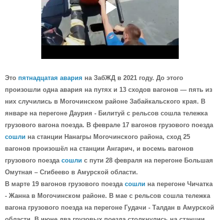
Это
пятнадцатая авария
на ЗабЖД в 2021 году. До этого
произошли одна авария на путях и 13 сходов вагонов — пять из
них случились в Могочинском районе Забайкальского края. В
январе на перегоне Даурия - Билитуй с рельсов сошла тележка
грузового вагона поезда. В феврале 17 вагонов грузового поезда
сошли
на станции Нанагры Могочинского района, сход 25
вагонов произошёл на станции Ангарич, и восемь вагонов
грузового поезда
сошли
с пути 28 февраля на перегоне Большая
Омутная – Сгибеево в Амурской области.
В марте 19 вагонов грузового поезда
сошли
на перегоне Чичатка
- Жанна в Могочинском районе. В мае с рельсов сошла тележка
вагона грузового поезда на перегоне Гудачи - Талдан в Амурской
области. В июне два грузовых поезда столкнулись на станции