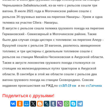
Чернышевск-Забайкальский, из-за чего с рельсов сошли три
вагона. В июле 2021 года в Могочинском районе сошли с
рельсов 34 грузовых вагона на перегоне Нанагры - Урюм и одна
тележка на участке Сбега - Нанагры.
В августе с рельсов сошла тележка грузового поезда на перегоне
Германовский - Семиозерный в Могочинском районе. Также
было два случая схода цистерн с топливом: на перегоне Алеур -
Бушулей сошли с рельсов 10 вагонов, разлилось авиационное
топливо; и три цистерны с дизельным топливом сошли с
рельсов на станции Михайло-Чесноковская в Амурской области.
Также в августе локомотив грузового поезда столкнулся со
стоящим на железнодорожных путях трактором в Амурской
области. В сентябре в этой же области сошли с рельсов два
вагона грузового поезда на станции Сковородино. Совсем
недавние происшествия на РЖД,
по
ст.БП-19 км
и по
ст.Гатчина
Поделиться с друзьями!