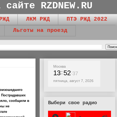
а сайте RZDNEW.RU
РЖД
ЛКМ РЖД
ПТЭ РЖД 2022
Льготы на проезд
Москва
13
52
38
пятница, август 7, 2026
произошедшего
. Пострадавших
ияло, сообщили в
Выбери свое радио
оны не
тате