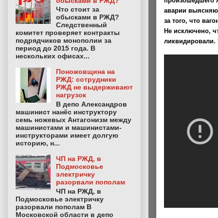
обысками в РЖД?
произошедшего 
Что стоит за
аварии выясняю
обысками в РЖД?
за того, что ваг
Следственный
Не исключено, 
комитет проверяет контракты
подрядчиков монополии за
ликвидировали. 
период до 2015 года. В
нескольких офисах...
Поножовщина на
РЖД: сотрудники
РЖД не выдерживают
нагрузок
В депо Александров
машинист нанёс инструктору
семь ножевых Антагонизм между
машинистами и машинистами-
инструкторами имеет долгую
историю, н...
ЧП на РЖД, в
Подмосковье
электричку
разорвали пополам
ЧП на РЖД, в
Подмосковье электричку
разорвали пополам В
Московской области в депо