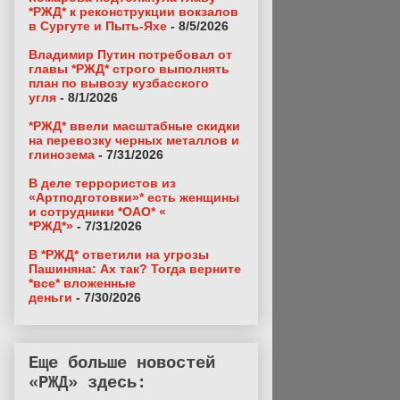
*РЖД* к реконструкции вокзалов
в Сургуте и Пыть-Яхе
- 8/5/2026
Владимир Путин потребовал от
главы *РЖД* строго выполнять
план по вывозу кузбасского
угля
- 8/1/2026
*РЖД* ввели масштабные скидки
на перевозку черных металлов и
глинозема
- 7/31/2026
В деле террористов из
«Артподготовки»* есть женщины
и сотрудники *ОАО* «
*РЖД*»
- 7/31/2026
В *РЖД* ответили на угрозы
Пашиняна: Ах так? Тогда верните
*все* вложенные
деньги
- 7/30/2026
Еще больше новостей
«РЖД» здесь: