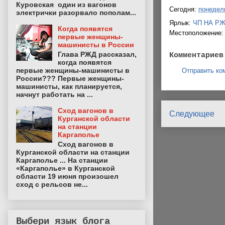
Куровская один из вагонов
Сегодня:
понедель
электрички разорвало пополам...
Ярлык:
ЧП НА Р
Когда появятся
Местоположение
первые женщины-
машинисты в России
Глава РЖД рассказал,
Комментариев
когда появятся
первые женщины-машинисты в
Отправить ко
России??? Первые женщины-
машинисты, как планируется,
начнут работать на ...
Сход вагонов в
Следующее
Курганской области
на станции
Каргаполье
Сход вагонов в
Курганской области на станции
Каргаполье ... На станции
«Каргаполье» в Курганской
области 19 июня произошел
сход с рельсов не...
Выбери язык блога