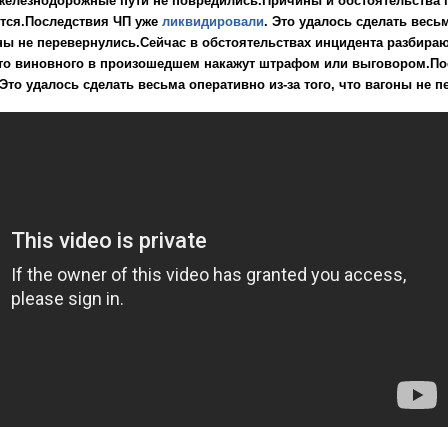
железнодорожные пути не повредились.Причины и обстоятельства
тся.
Последствия ЧП уже
ликвидировали
. Это удалось сделать весь
оны не перевернулись.
Сейчас в обстоятельствах инцидента разбира
что виновного в произошедшем накажут штрафом или выговором.
По
Это удалось сделать весьма оперативно из-за того, что вагоны не п