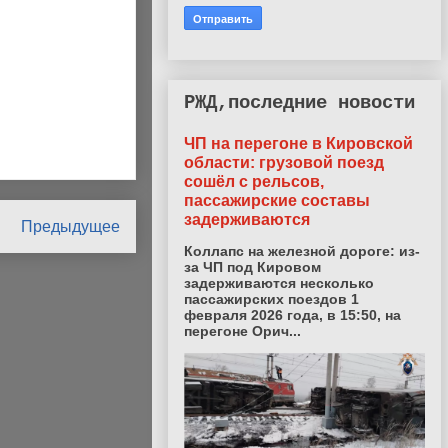
РЖД,последние новости
ЧП на перегоне в Кировской
области: грузовой поезд
сошёл с рельсов,
пассажирские составы
задерживаются
Предыдущее
Коллапс на железной дороге: из-
за ЧП под Кировом
задерживаются несколько
пассажирских поездов 1
февраля 2026 года, в 15:50, на
перегоне Орич...