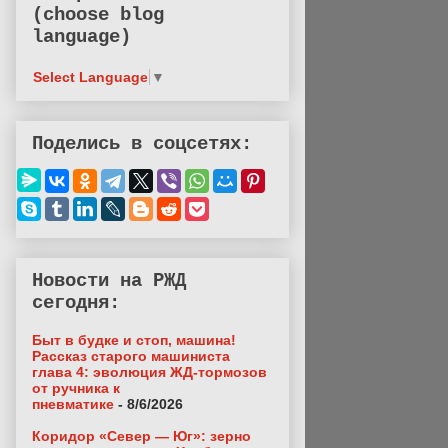
(choose blog
language)
Select Language
▼
Поделись в соцсетях:
Новости на РЖД
сегодня:
Быт в будке и стоп, машина!
Рассказ старого машиниста
глава 4: эволюция ЖД-тормозов
от ручника к
пневматике
- 8/6/2026
Коридор «Север — Юг»: зерно