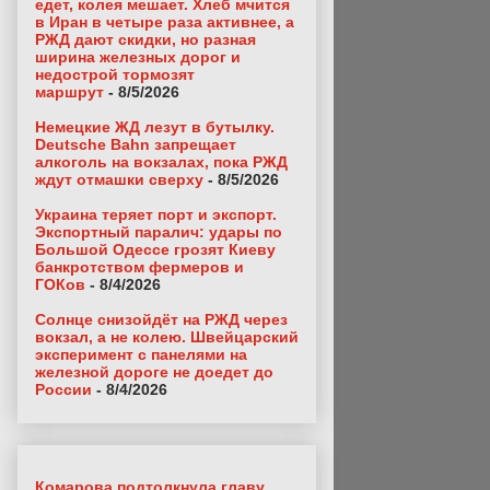
едет, колея мешает. Хлеб мчится
в Иран в четыре раза активнее, а
РЖД дают скидки, но разная
ширина железных дорог и
недострой тормозят
маршрут
- 8/5/2026
Немецкие ЖД лезут в бутылку.
Deutsche Bahn запрещает
алкоголь на вокзалах, пока РЖД
ждут отмашки сверху
- 8/5/2026
Украина теряет порт и экспорт.
Экспортный паралич: удары по
Большой Одессе грозят Киеву
банкротством фермеров и
ГОКов
- 8/4/2026
Солнце снизойдёт на РЖД через
вокзал, а не колею. Швейцарский
эксперимент с панелями на
железной дороге не доедет до
России
- 8/4/2026
Комарова подтолкнула главу