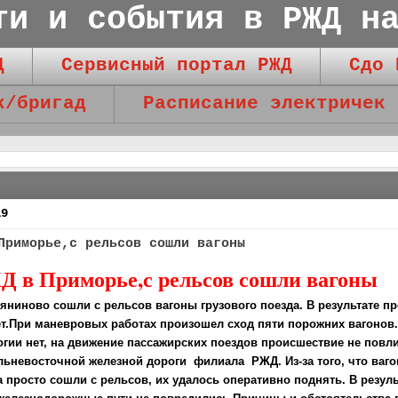
ти и события в РЖД н
Д
Сервисный портал РЖД
Сдо 
к/бригад
Расписание электричек
19
Приморье,с рельсов сошли вагоны
Д в Приморье,с рельсов сошли вагоны
ляниново сошли с рельсов вагоны грузового поезда. В результате 
т.
При маневровых работах произошел сход пяти порожних вагонов
логии нет, на движение пассажирских поездов происшествие не повл
льневосточной железной дороги филиала РЖД. Из-за того, что ваг
а просто сошли с рельсов, их удалось оперативно поднять. В резуль