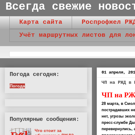
Всегда свежие новос
Карта сайта
Роспрофжел РЖ
Учёт маршрутных листов для ло
01 апреля, 20
Погода сегодня:
ЧП на РЖД в 
Погода
ЧП на РЖ
28 марта, в Смо
пострадавших не
нет, угрозы эко
Популярные сообщения:
пресс-службе Да
перевернулись, 
Что стоит за