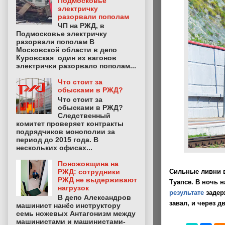
Подмосковье
электричку
разорвали пополам
ЧП на РЖД, в
Подмосковье электричку
разорвали пополам В
Московской области в депо
Куровская один из вагонов
электрички разорвало пополам...
Что стоит за
обысками в РЖД?
Что стоит за
обысками в РЖД?
Следственный
комитет проверяет контракты
подрядчиков монополии за
период до 2015 года. В
нескольких офисах...
Поножовщина на
Сильные ливни в
РЖД: сотрудники
РЖД не выдерживают
Туапсе. В ночь 
нагрузок
результате
задер
В депо Александров
завал, и через д
машинист нанёс инструктору
семь ножевых Антагонизм между
машинистами и машинистами-