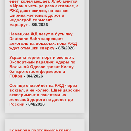
едет, колея мешает. Хлеб мчится
в Иран в четыре раза активнее, а
РЖД дают скидки, но разная
ширина железных дорог и
недострой тормозят
маршрут
- 8/5/2026
Немецкие ЖД лезут в бутылку.
Deutsche Bahn запрещает
алкоголь на вокзалах, пока РЖД
ждут отмашки сверху
- 8/5/2026
Украина теряет порт и экспорт.
Экспортный паралич: удары по
Большой Одессе грозят Киеву
банкротством фермеров и
ГОКов
- 8/4/2026
Солнце снизойдёт на РЖД через
вокзал, а не колею. Швейцарский
эксперимент с панелями на
железной дороге не доедет до
России
- 8/4/2026
Комарова подтолкнула главу