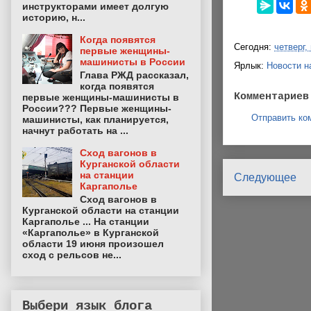
инструкторами имеет долгую
историю, н...
Когда появятся
Сегодня:
четверг,
первые женщины-
машинисты в России
Ярлык:
Новости н
Глава РЖД рассказал,
когда появятся
Комментариев
первые женщины-машинисты в
России??? Первые женщины-
Отправить ко
машинисты, как планируется,
начнут работать на ...
Сход вагонов в
Курганской области
на станции
Следующее
Каргаполье
Сход вагонов в
Курганской области на станции
Каргаполье ... На станции
«Каргаполье» в Курганской
области 19 июня произошел
сход с рельсов не...
Выбери язык блога