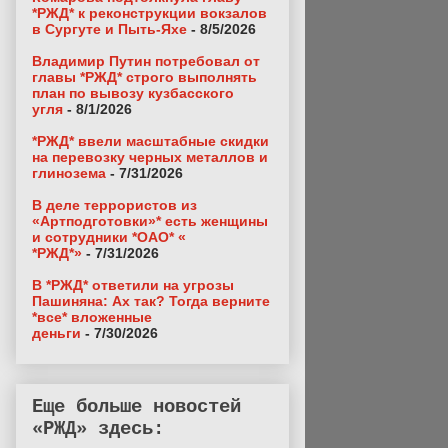
*РЖД* к реконструкции вокзалов
в Сургуте и Пыть-Яхе
- 8/5/2026
Владимир Путин потребовал от
главы *РЖД* строго выполнять
план по вывозу кузбасского
угля
- 8/1/2026
*РЖД* ввели масштабные скидки
на перевозку черных металлов и
глинозема
- 7/31/2026
В деле террористов из
«Артподготовки»* есть женщины
и сотрудники *ОАО* «
*РЖД*»
- 7/31/2026
В *РЖД* ответили на угрозы
Пашиняна: Ах так? Тогда верните
*все* вложенные
деньги
- 7/30/2026
Еще больше новостей
«РЖД» здесь: