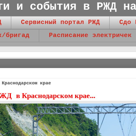
ти и события в РЖД н
Д
Сервисный портал РЖД
Сдо 
к/бригад
Расписание электричек
 Краснодарском крае
ЖД в Краснодарском крае...