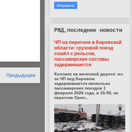
РЖД,последние новости
ЧП на перегоне в Кировской
области: грузовой поезд
сошёл с рельсов,
пассажирские составы
задерживаются
Коллапс на железной дороге: из-
Предыдущее
за ЧП под Кировом
задерживаются несколько
пассажирских поездов 1
февраля 2026 года, в 15:50, на
перегоне Орич...