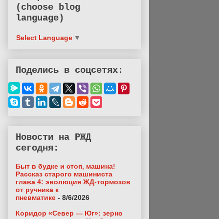
(choose blog
language)
Select Language
▼
Поделись в соцсетях:
Новости на РЖД
сегодня:
Быт в будке и стоп, машина!
Рассказ старого машиниста
глава 4: эволюция ЖД-тормозов
от ручника к
пневматике
- 8/6/2026
Коридор «Север — Юг»: зерно