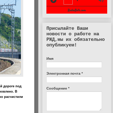
▼
Присылайте Ваши
новости о работе на
РЖД,мы их обязательно
опубликуем!
Имя
Электронная почта
*
й дороге под
Сообщение
*
новлено. В
но расчистили