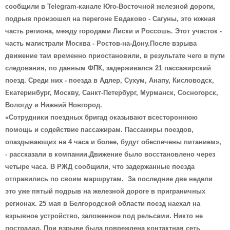
сообщили в Telegram-канале Юго-Восточной железной дороги,
подрыв произошел на перегоне Евдаково - Сагуны, это южная
часть региона, между городами Лиски и Россошь. Этот участок -
часть магистрали Москва - Ростов-на-Дону.После взрыва
движение там временно приостановили, в результате чего в пути
следования, по данным ФПК, задерживался 21 пассажирский
поезд. Среди них - поезда в Адлер, Сухум, Анапу, Кисловодск,
Екатеринбург, Москву, Санкт-Петербург, Мурманск, Сосногорск,
Вологду и Нижний Новгород.
«Сотрудники поездных бригад оказывают всестороннюю
помощь и содействие пассажирам. Пассажиры поездов,
опаздывающих на 4 часа и более, будут обеспечены питанием»,
- рассказали в компании.Движение было восстановлено через
четыре часа. В РЖД сообщили, что задержанные поезда
отправились по своим маршрутам. За последние две недели
это уже пятый подрыв на железной дороге в приграничных
регионах. 25 мая в Белгородской области поезд наехал на
взрывное устройство, заложенное под рельсами. Никто не
пострадал. При взрыве была повреждена контактная сеть