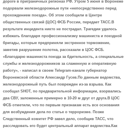
дороге в приграничных регионах РФ. Утром 5 июня в Воронеже
подорвали железнодорожные пути «непосредственно перед
прохождением поезда». Об этом сообщили в Центре
общественных связей (ЦОС) ФСБ России, передает ТАСС.В
результате инцидента никто не пострадал. Трагедии удалось
избежать благодаря профессионализму машиниста и поездной
бригады, которые предприняли экстренное торможение,
заметив разрушение полотна, рассказали в ЦОС ФСБ.
«Благодарю машиниста поезда за бдительность, а специальные
службы и железнодорожников за слаженную и оперативную
работу», - написал в своем Telegram-канале губернатор
Воронежской области Александр Гусев.По данным ведомства,
железнодорожный путь был поврежден из-за взрыва. Как
сообщал SHOT, по предварительной информации, взорвались
два СВУ, заложенные примерно в 10-20 м друг от друга.В ЦОС
ФСБ отметили, что по первым признакам есть все основания
для возбуждения дела по статье о терроризме. Позже
Следственный комитет РФ завел дело, сообщив ТАСС, что
расследовать его будет центральный аппарат ведомства.Как