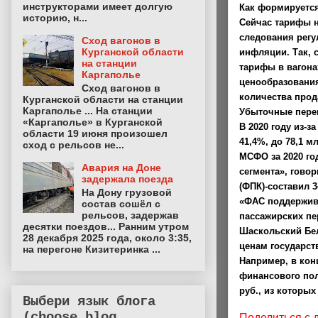
инструкторами имеет долгую
Как формируется
историю, н...
Сейчас тарифы н
следования регу
Сход вагонов в
Курганской области
инфляции. Так, 
на станции
тарифы в вагона
Каргаполье
ценообразования
Сход вагонов в
количества прод
Курганской области на станции
Каргаполье ... На станции
Убыточные пере
«Каргаполье» в Курганской
В 2020 году из-
области 19 июня произошел
41,4%, до 78,1 
сход с рельсов не...
МСФО за 2020 го
Авария на Доне
сегмента», гово
задержала поезда
(ФПК)-составил 3
На Дону грузовой
«ФАС поддержив
состав сошёл с
рельсов, задержав
пассажирских пе
десятки поездов... Ранним утром
Шаскольский Бел
28 декабря 2025 года, около 3:35,
ценам государст
на перегоне Кизитеринка ...
Например, в кон
финансового пол
руб., из которых
Выбери язык блога
(choose blog
Поделиться с 