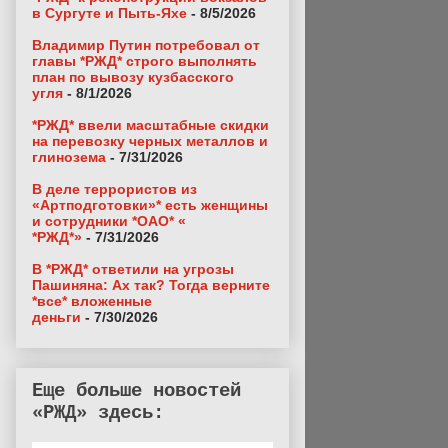
в Сургуте и Пыть-Яхе
- 8/5/2026
Владимир Путин потребовал от
главы *РЖД* строго выполнять
план по вывозу кузбасского
угля
- 8/1/2026
*РЖД* ввели масштабные скидки
на перевозку черных металлов и
глинозема
- 7/31/2026
В деле террористов из
«Артподготовки»* есть женщины
и сотрудники *ОАО* «
*РЖД*»
- 7/31/2026
В *РЖД* ответили на угрозы
Пашиняна: Ах так? Тогда верните
*все* вложенные
деньги
- 7/30/2026
Еще больше новостей
«РЖД» здесь: