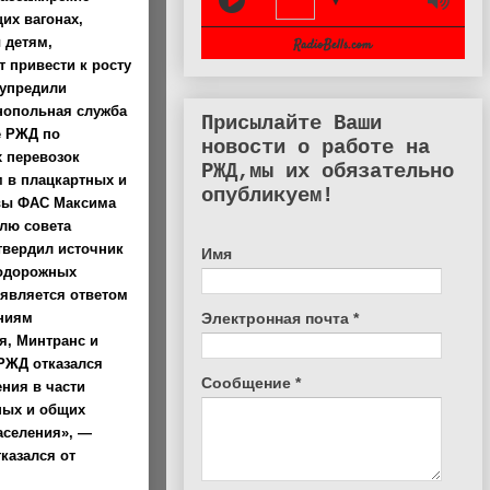
▼
их вагонах,
 детям,
 привести к росту
дупредили
нопольная служба
Присылайте Ваши
е РЖД по
новости о работе на
 перевозок
РЖД,мы их обязательно
 в плацкартных и
опубликуем!
авы ФАС Максима
елю совета
твердил источник
Имя
нодорожных
 является ответом
Электронная почта
*
ениям
я, Минтранс и
 РЖД отказался
Сообщение
*
ния в части
ных и общих
аселения», —
казался от