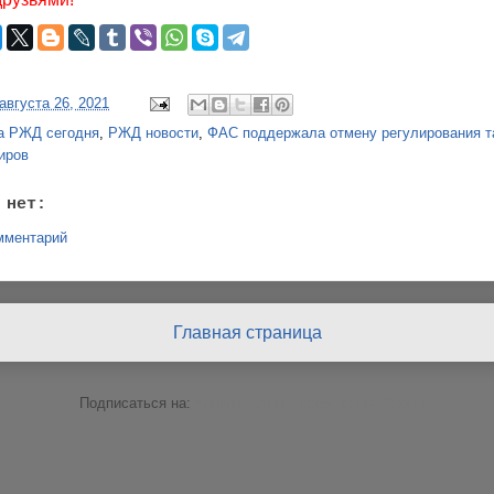
 августа 26, 2021
а РЖД сегодня
,
РЖД новости
,
ФАС поддержала отмену регулирования т
иров
 нет:
мментарий
Главная страница
Подписаться на:
Комментарии к сообщению (Atom)