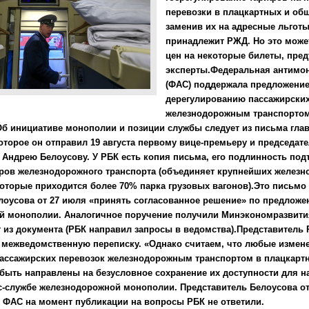
перевозки в плацкартных и общ
заменив их на адресные льготы
принадлежит РЖД. Но это может
цен на некоторые билеты, пре
эксперты.Федеральная антимо
(ФАС) поддержала предложени
дерегулированию пассажирских
железнодорожным транспортом
Об инициативе монополии и позиции службы следует из письма гл
оторое он отправил 19 августа первому вице-премьеру и председат
Андрею Белоусову. У РБК есть копия письма, его подлинность под
ров железнодорожного транспорта (объединяет крупнейших желез
которые приходится более 70% парка грузовых вагонов).Это письмо
лоусова от 27 июля «принять согласованное решение» по предлож
й монополии. Аналогичное поручение получили Минэкономразвити
 из документа (РБК направил запросы в ведомства).Представитель
межведомственную переписку. «Однако считаем, что любые измене
пассажирских перевозок железнодорожным транспортом в плацкарт
быть направлены на безусловное сохранение их доступности для н
с-службе железнодорожной монополии. Представитель Белоусова от
 ФАС на момент публикации на вопросы РБК не ответили.