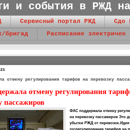
ти и события в РЖД н
Д
Сервисный портал РЖД
Сдо 
к/бригад
Расписание электричек
021
ла отмену регулирования тарифов на перевозку пасса
ержала отмену регулирования тариф
у пассажиров
ФАС поддержала отмену регул
на перевозку пассажиров Это д
убытки РЖД от перевозок.Идея
госрегулирование тарифов на 