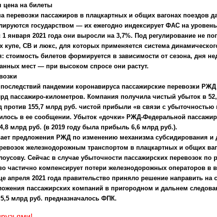
 цена на билеты
а перевозки пассажиров в плацкартных и общих вагонах поездов д
лируются государством — их ежегодно индексирует ФАС на уровен
с 1 января 2021 года они выросли на 3,7%. Под регулирование не п
х купе, СВ и люкс, для которых применяется система динамическог
: стоимость билетов формируется в зависимости от сезона, дня не
анных мест — при высоком спросе они растут.
возки
за последствий пандемии коронавируса пассажирские перевозки РЖД
млрд пассажиро-километров. Компания получила чистый убыток в 52,
д против 155,7 млрд руб. чистой прибыли «в связи с убыточностью
рилось в ее сообщении. Убыток «дочки» РЖД-Федеральной пассажи
4,8 млрд руб. (в 2019 году была прибыль 6,6 млрд руб.).
ает предложения РЖД по изменению механизма субсидирования и 
ревозок железнодорожным транспортом в плацкартных и общих ваг
оусову. Сейчас в случае убыточности пассажирских перевозок по
во частично компенсирует потери железнодорожных операторов в в
це апреля 2021 года правительство приняло решение направить на 
ожения пассажирских компаний в пригородном и дальнем следова
 5,5 млрд руб. предназначалось ФПК.
друзьями!