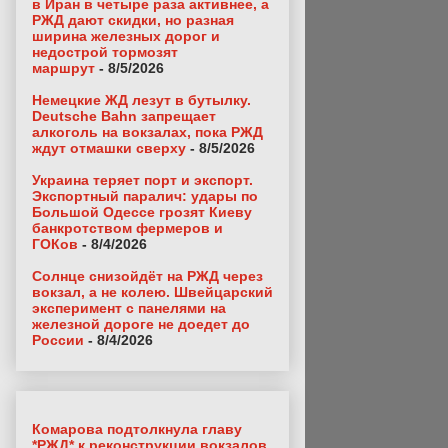
в Иран в четыре раза активнее, а
РЖД дают скидки, но разная
ширина железных дорог и
недострой тормозят
маршрут
- 8/5/2026
Немецкие ЖД лезут в бутылку.
Deutsche Bahn запрещает
алкоголь на вокзалах, пока РЖД
ждут отмашки сверху
- 8/5/2026
Украина теряет порт и экспорт.
Экспортный паралич: удары по
Большой Одессе грозят Киеву
банкротством фермеров и
ГОКов
- 8/4/2026
Солнце снизойдёт на РЖД через
вокзал, а не колею. Швейцарский
эксперимент с панелями на
железной дороге не доедет до
России
- 8/4/2026
Комарова подтолкнула главу
*РЖД* к реконструкции вокзалов