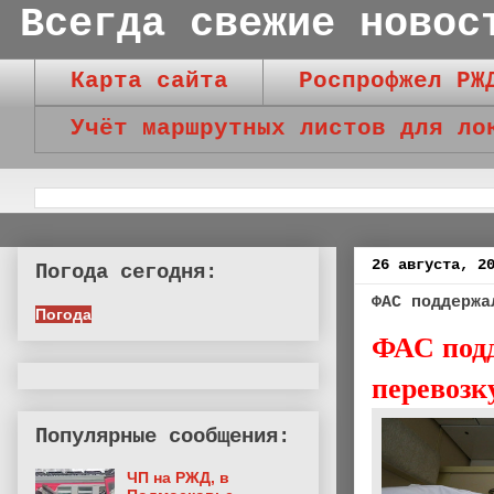
Всегда свежие новос
Карта сайта
Роспрофжел РЖ
Учёт маршрутных листов для ло
26 августа, 2
Погода сегодня:
ФАС поддержа
Погода
ФАС подд
перевозк
Популярные сообщения:
ЧП на РЖД, в