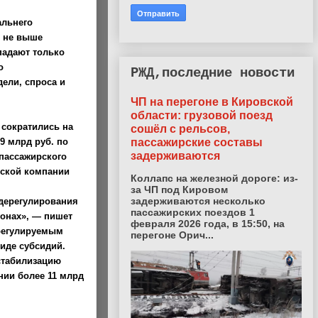
альнего
ь не выше
опадают только
о
РЖД,последние новости
дели, спроса и
ЧП на перегоне в Кировской
области: грузовой поезд
 сократились на
сошёл с рельсов,
пассажирские составы
9 млрд руб. по
задерживаются
 пассажирского
рской компании
Коллапс на железной дороге: из-
за ЧП под Кировом
задерживаются несколько
дерегулирования
пассажирских поездов 1
онах», — пишет
февраля 2026 года, в 15:50, на
 регулируемым
перегоне Орич...
иде субсидий.
стабилизацию
нии более 11 млрд