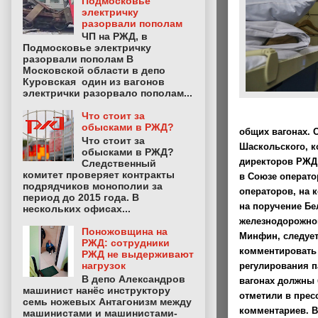
Подмосковье
электричку
разорвали пополам
ЧП на РЖД, в
Подмосковье электричку
разорвали пополам В
Московской области в депо
Куровская один из вагонов
электрички разорвало пополам...
Что стоит за
обысками в РЖД?
общих вагонах. 
Что стоит за
Шаскольского, к
обысками в РЖД?
директоров РЖД 
Следственный
комитет проверяет контракты
в Союзе операто
подрядчиков монополии за
операторов, на 
период до 2015 года. В
на поручение Бе
нескольких офисах...
железнодорожно
Поножовщина на
Минфин, следует
РЖД: сотрудники
комментировать 
РЖД не выдерживают
нагрузок
регулирования 
В депо Александров
вагонах должны 
машинист нанёс инструктору
отметили в прес
семь ножевых Антагонизм между
комментариев. В
машинистами и машинистами-