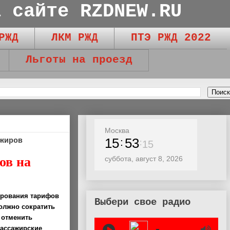
а сайте RZDNEW.RU
РЖД
ЛКМ РЖД
ПТЭ РЖД 2022
Льготы на проезд
Москва
15
53
жиров
17
ов на
суббота, август 8, 2026
ирования тарифов
Выбери свое радио
олжно сократить
 отменить
пассажирские