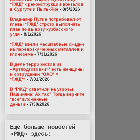
*РЖД* к реконструкции вокзалов
в Сургуте и Пыть-Яхе
- 8/5/2026
Владимир Путин потребовал от
главы *РЖД* строго выполнять
план по вывозу кузбасского
угля
- 8/1/2026
*РЖД* ввели масштабные скидки
на перевозку черных металлов и
глинозема
- 7/31/2026
В деле террористов из
«Артподготовки»* есть женщины
и сотрудники *ОАО* «
*РЖД*»
- 7/31/2026
В *РЖД* ответили на угрозы
Пашиняна: Ах так? Тогда верните
*все* вложенные
деньги
- 7/30/2026
Еще больше новостей
«РЖД» здесь: