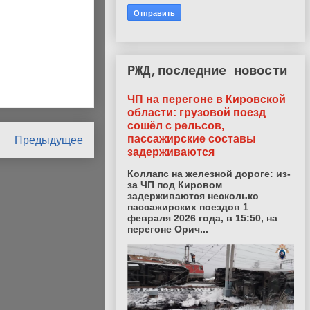
РЖД,последние новости
ЧП на перегоне в Кировской
области: грузовой поезд
сошёл с рельсов,
пассажирские составы
Предыдущее
задерживаются
Коллапс на железной дороге: из-
за ЧП под Кировом
задерживаются несколько
пассажирских поездов 1
февраля 2026 года, в 15:50, на
перегоне Орич...