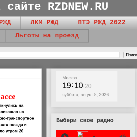
а сайте RZDNEW.RU
РЖД
ЛКМ РЖД
ПТЭ РЖД 2022
Льготы на проезд
Москва
19
10
22
ассе
суббота, август 8, 2026
лкнулись на
роизошло на
жно-транспортное
Выбери свое радио
вого поезда и
ло утром 26