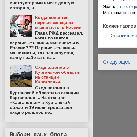
инструкторами имеет долгую
Ярлык:
Новости р
историю, н...
Местоположение
Когда появятся
первые женщины-
Комментариев
машинисты в России
Глава РЖД рассказал,
Отправить ко
когда появятся
первые женщины-машинисты в
России??? Первые женщины-
машинисты, как планируется,
начнут работать на ...
Следующее
Сход вагонов в
Курганской области
на станции
Каргаполье
Сход вагонов в
Курганской области на станции
Каргаполье ... На станции
«Каргаполье» в Курганской
области 19 июня произошел
сход с рельсов не...
Выбери язык блога