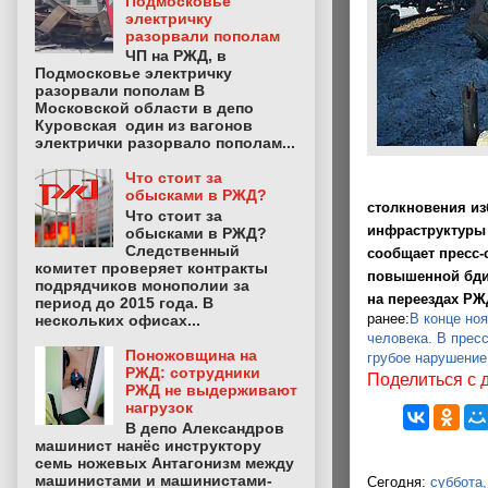
Подмосковье
электричку
разорвали пополам
ЧП на РЖД, в
Подмосковье электричку
разорвали пополам В
Московской области в депо
Куровская один из вагонов
электрички разорвало пополам...
Что стоит за
обысками в РЖД?
столкновения из
Что стоит за
инфраструктуры 
обысками в РЖД?
Следственный
сообщает пресс-
комитет проверяет контракты
повышенной бди
подрядчиков монополии за
на переездах РЖ
период до 2015 года. В
ранее:
В конце ноя
нескольких офисах...
человека. В прес
Поножовщина на
грубое нарушение
РЖД: сотрудники
Поделиться с 
РЖД не выдерживают
нагрузок
В депо Александров
машинист нанёс инструктору
семь ножевых Антагонизм между
машинистами и машинистами-
Сегодня:
суббота,