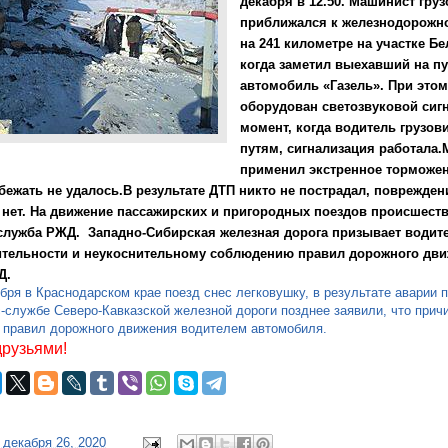
декабря в 12.50. Машинист груз
приближался к железнодорожн
на 241 километре на участке Бе
когда заметил выехавший на пу
автомобиль «Газель». При этом
оборудован светозвуковой сигн
момент, когда водитель грузов
путям, сигнализация работала
применил экстренное торможен
бежать не удалось.В результате ДТП никто не пострадал, поврежден
нет. На движение пассажирских и пригородных поездов происшеств
служба РЖД. Западно-Сибирская железная дорога призывает водите
тельности и неукоснительному соблюдению правил дорожного дви
Д.
бря в Краснодарском крае поезд снес легковушку, в результате аварии 
с-службе Северо-Кавказской железной дороги позднее заявили, что прич
 правил дорожного движения водителем автомобиля.
друзьями!
 декабря 26, 2020