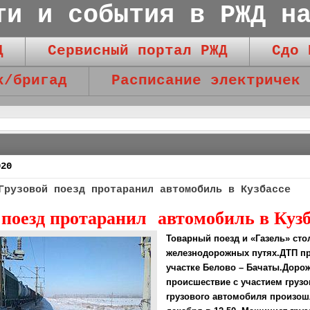
ти и события в РЖД н
Д
Сервисный портал РЖД
Сдо 
к/бригад
Расписание электричек
020
Грузовой поезд протаранил автомобиль в Кузбассе
 поезд протаранил автомобиль в Кузб
Товарный поезд и «Газель» сто
железнодорожных путях.ДТП п
участке Белово – Бачаты.Доро
происшествие с участием грузо
грузового автомобиля произош