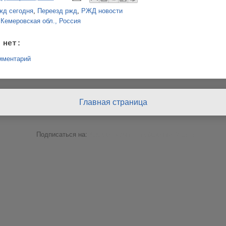
жд сегодня
,
Переезд ржд
,
РЖД новости
:
Кемеровская обл., Россия
 нет:
мментарий
Главная страница
Подписаться на:
Комментарии к сообщению (Atom)