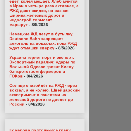
едет, колея мешает. Хлеб мчится
в Иран в четыре раза активнее, а
РЖД дают скидки, но разная
ширина железных дорог и
недострой тормозят
маршрут
- 8/5/2026
Немецкие ЖД лезут в бутылку.
Deutsche Bahn запрещает
алкоголь на вокзалах, пока РЖД
ждут отмашки сверху
- 8/5/2026
Украина теряет порт и экспорт.
Экспортный паралич: удары по
Большой Одессе грозят Киеву
банкротством фермеров и
ГОКов
- 8/4/2026
Солнце снизойдёт на РЖД через
вокзал, а не колею. Швейцарский
эксперимент с панелями на
железной дороге не доедет до
России
- 8/4/2026
Комарова подтолкнула главу