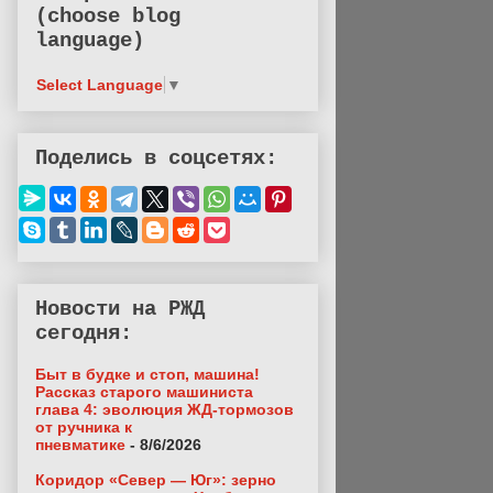
(choose blog
language)
Select Language
▼
Поделись в соцсетях:
Новости на РЖД
сегодня:
Быт в будке и стоп, машина!
Рассказ старого машиниста
глава 4: эволюция ЖД-тормозов
от ручника к
пневматике
- 8/6/2026
Коридор «Север — Юг»: зерно