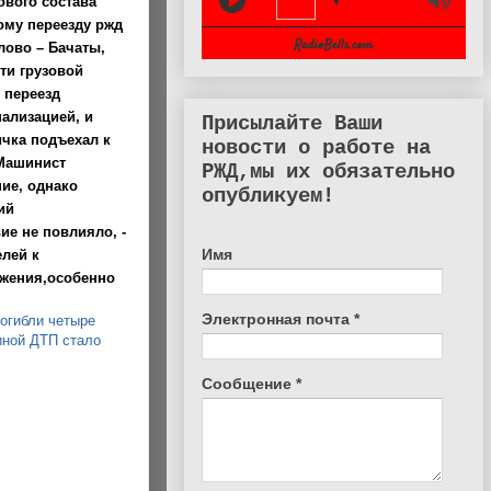
▼
ового состава
ому переезду ржд
лово – Бачаты,
ти грузовой
 переезд
ализацией, и
Присылайте Ваши
ичка подъехал к
новости о работе на
.Машинист
РЖД,мы их обязательно
ие, однако
опубликуем!
ий
ие не повлияло, -
Имя
лей к
жения,особенно
Электронная почта
*
погибли четыре
иной ДТП стало
Сообщение
*