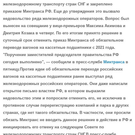
железнодорожному транспорту стран СНГ и закреплено
приказом Минтранса РФ. Еще до утверждения это вызвало
недовольство ряда железнодорожных операторов. Вопрос был
вынесен на совещание у вице-премьеров Максима Акимова и
Дмитрия Козака в четверг. По его итогам принято решение в
суточный срок отменить приказ Минтранса об обязательном
переводе вагонов на кассетные подшипники с 2021 года.
"Поручение заместителей председателя правительства РФ
сегодня выполнено", — сообщили в пресс-службе
Минтранса
в
пятницу.Против идеи об обязательном переходе российских
вагонов на кассетные подшипники ранее выступал ряд
железнодорожных российских операторов. Они даже написали
открытое письмо властям РФ, в котором выразили
недовольство этим и попросили отменить его, не исключив в
противном случае перерегистрацию компаний и парка в других
странах, где нет такого обязательства. В частности, они просили
обязать Минтранс не вводить данное решение в действие в РФ и
инициировать его отмену на следующем Совете по
железнодорожному транспорту стран СНГ.В пресс-службе