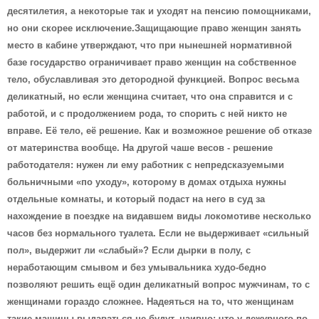
десятилетия, а некоторые так и уходят на пенсию помощниками,
но они скорее исключение.Защищающие право женщин занять
место в кабине утверждают, что при нынешней нормативной
базе государство ограничивает право женщин на собственное
тело, обуславливая это детородной функцией. Вопрос весьма
деликатный, но если женщина считает, что она справится и с
работой, и с продолжением рода, то спорить с ней никто не
вправе. Её тело, её решение. Как и возможное решение об отказе
от материнства вообще. На другой чаше весов - решение
работодателя: нужен ли ему работник с непредсказуемыми
больничными «по уходу», которому в домах отдыха нужны
отдельные комнаты, и который подаст на него в суд за
нахождение в поездке на видавшем виды локомотиве несколько
часов без нормального туалета. Если не выдерживает «сильный
пол», выдержит ли «слабый»?
Если дырки в полу, с
неработающим смывом и без умывальника худо-бедно
позволяют решить ещё один деликатный вопрос мужчинам, то с
женщинами гораздо сложнее. Надеяться на то, что женщинам
такие машины выдаваться не будут, наивно: что у дежурного по