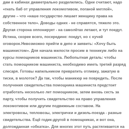
дам в кабинах диаметрально разделились. Одни считают, надо
«гнать баб от управления локомотивом, поганой метлой»,
другие – что «наше государство лишает женщину права на
собственное тело». Доводы одних - не справятся, тяжело это.
Другая сторона оппонирует - на самолётах летают, и тут поедут.
Истина, скорее всего, посередине: поедут, но с кучей
оговорок.Невозможно прийти в депо и заявить: «Хочу быть
машинистом». Для начала милости просим в техникум либо на
курсы помощников машиниста. Любопытная деталь: чтобы
стать помощником машиниста, необходимо иметь третий разряд
слесаря. Готовы напильником превратить отливку, зажатую в
тиски, в молоток? Да так, чтобы маникюр не повредить. После
получения свидетельства помощника машиниста предстоит
отработать несколько лет помощником, затем вновь сесть за
парту, чтобы получить свидетельство на право управления
локомотивом или другим подвижным составом. На
электровозы, тепловозы, электрички и дизель-поезда - разные
свидетельства. Ещё годик-другой в помощниках, и вот она,
долгожданная «обкатка». Для многих этот путь растягивается на