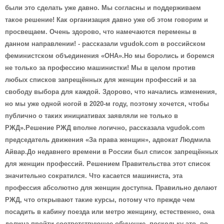
были это сделать уже давно. Мы согласны и поддерживаем
такое решение! Как организация давно уже об этом говорим и
просвещаем. Очень здорово, что намечаются перемены в
данном направлении! - рассказали vgudok.com в российском
феминистском объединения «ОНА».
Но мы боролись и боремся
не только за профессию машинистки! Мы в целом против
любых списков запрещённых для женщин профессий и за
свободу выбора для каждой. Здорово, что начались изменения,
но мы уже одной ногой в 2020-м году, поэтому хочется, чтобы
публично о таких инициативах заявляли не только в
РЖД».Решение РЖД вполне логично, рассказала vgudok.com
председатель движения «За права женщин», адвокат Людмила
Айвар.До недавнего времени в России был список запрещённых
для женщин профессий. Решением Правительства этот список
значительно сократился. Что касается машиниста, эта
профессия абсолютно для женщин доступна. Правильно делают
РЖД, что открывают такие курсы, потому что прежде чем
посадить в кабину поезда или метро женщину, естественно, она
должна пройти соответствующее обучение, поскольку это, во-