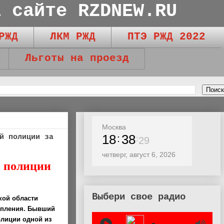
а сайте RZDNEW.RU
РЖД
ЛКМ РЖД
ПТЭ РЖД 2022
Льготы на проезд
Москва
18
38
й полиции за
31
четверг, август 6, 2026
й полиции
Выбери свое радио
кой области
упления. Бывший
олиции одной из