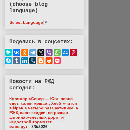
(choose blog
language)
Select Language
▼
Поделись в соцсетях:
Новости на РЖД
сегодня:
Коридор «Север — Юг»: зерно
едет, колея мешает. Хлеб мчится
в Иран в четыре раза активнее, а
РЖД дают скидки, но разная
ширина железных дорог и
недострой тормозят
маршрут
- 8/5/2026