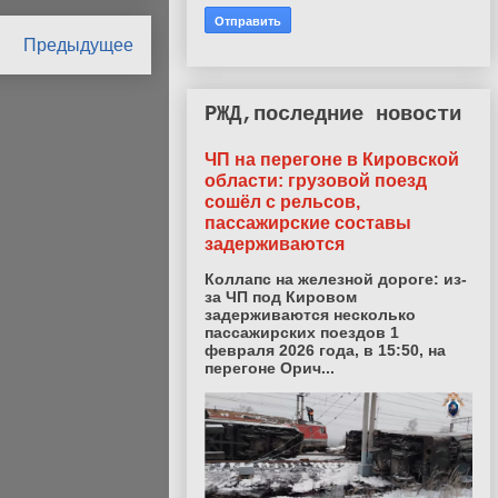
Предыдущее
РЖД,последние новости
ЧП на перегоне в Кировской
области: грузовой поезд
сошёл с рельсов,
пассажирские составы
задерживаются
Коллапс на железной дороге: из-
за ЧП под Кировом
задерживаются несколько
пассажирских поездов 1
февраля 2026 года, в 15:50, на
перегоне Орич...