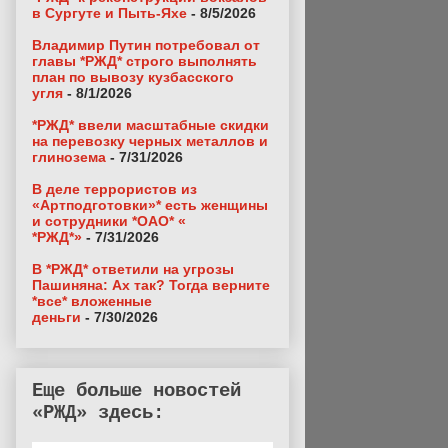
в Сургуте и Пыть-Яхе
- 8/5/2026
Владимир Путин потребовал от
главы *РЖД* строго выполнять
план по вывозу кузбасского
угля
- 8/1/2026
*РЖД* ввели масштабные скидки
на перевозку черных металлов и
глинозема
- 7/31/2026
В деле террористов из
«Артподготовки»* есть женщины
и сотрудники *ОАО* «
*РЖД*»
- 7/31/2026
В *РЖД* ответили на угрозы
Пашиняна: Ах так? Тогда верните
*все* вложенные
деньги
- 7/30/2026
Еще больше новостей
«РЖД» здесь: