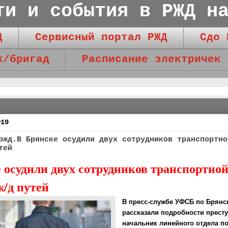
ти и события в РЖД н
Д
Сервисный портал РЖД
Сдо 
к/бригад
Расписание электричек
019
ржд.В Брянске осудили двух сотрудников транспортно
тей
 осудили двух сотрудников транспортно
ж/д путей
В пресс-службе УФСБ по Брянс
рассказали подробности прест
начальник линейного отдела п