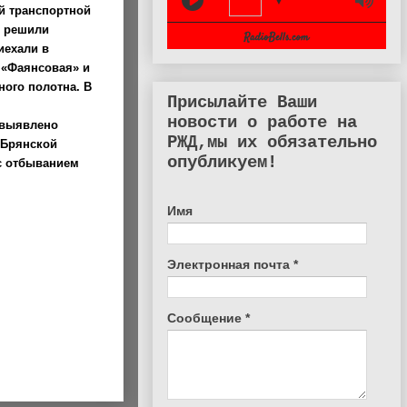
▼
й транспортной
м решили
иехали в
 «Фаянсовая» и
ного полотна. В
Присылайте Ваши
новости о работе на
 выявлено
РЖД,мы их обязательно
 Брянской
опубликуем!
с отбыванием
Имя
Электронная почта
*
Сообщение
*