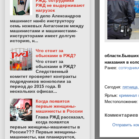
РЖД: сотрудники
РЖД не выдерживают
нагрузок
В депо Александров
машинист нанёс инструктору
семь ножевых Антагонизм между
машинистами и машинистами-
инструкторами имеет долгую
историю, н...
Что стоит за
обысками в РЖД?
области.Бывших
Что стоит за
наказания в кол
обысками в РЖД?
Ранее:
СОТРУДНИКА
Следственный
комитет проверяет контракты
подрядчиков монополии за
период до 2015 года. В
Сегодня:
пятница,
нескольких офисах...
Ярлык:
криминал 
Когда появятся
Местоположение
первые женщины-
машинисты в России
Комментариев
Глава РЖД рассказал,
когда появятся
Отправить ко
первые женщины-машинисты в
России??? Первые женщины-
машинисты, как планируется,