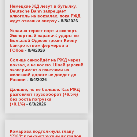
Немецкие ЖД лезут в бутылку.
Deutsche Bahn запрещает
алкоголь на вокзалах, пока РЖД
ждут отмашки сверху
- 8/5/2026
Украина теряет порт и экспорт.
Экспортный паралич: удары по
Большой Одессе грозят Киеву
банкротством фермеров и
ГОКов
- 8/4/2026
Солнце снизойдёт на РЖД через
вокзал, а не колею. Швейцарский
эксперимент с панелями на
железной дороге не доедет до
России
- 8/4/2026
Дальше, но не больше. Как РЖД
разгоняют грузооборот (+6,5%)
без роста погрузки
(+0,1%)
- 8/3/2026
Комарова подтолкнула главу
*РЖД* к реконструкции вокзалов