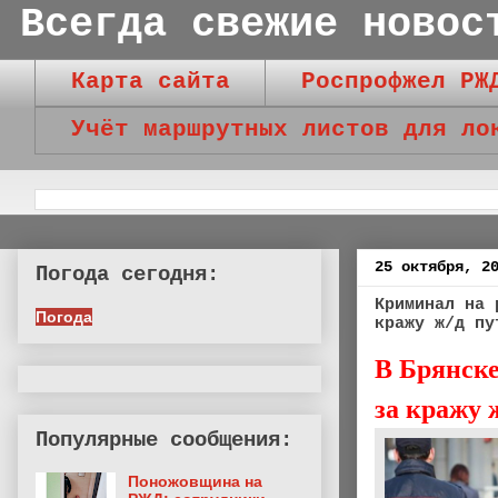
Всегда свежие новос
Карта сайта
Роспрофжел РЖ
Учёт маршрутных листов для ло
25 октября, 2
Погода сегодня:
Криминал на 
Погода
кражу ж/д пу
В Брянске
за кражу 
Популярные сообщения:
Поножовщина на