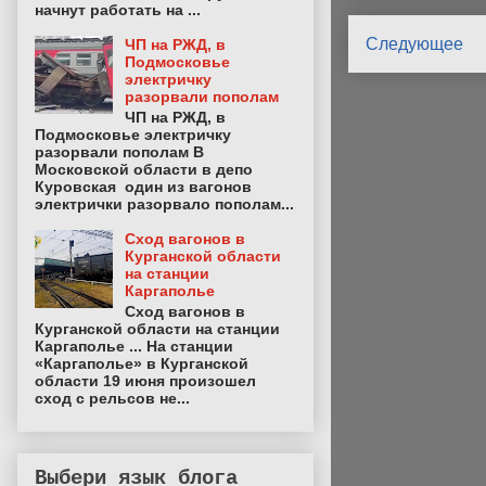
начнут работать на ...
Следующее
ЧП на РЖД, в
Подмосковье
электричку
разорвали пополам
ЧП на РЖД, в
Подмосковье электричку
разорвали пополам В
Московской области в депо
Куровская один из вагонов
электрички разорвало пополам...
Сход вагонов в
Курганской области
на станции
Каргаполье
Сход вагонов в
Курганской области на станции
Каргаполье ... На станции
«Каргаполье» в Курганской
области 19 июня произошел
сход с рельсов не...
Выбери язык блога